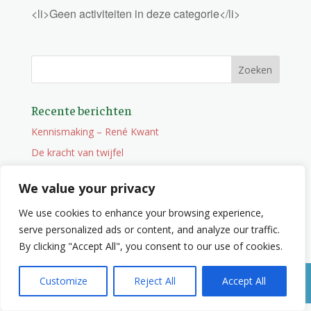
<li>Geen activiteiten in deze categorie</li>
Recente berichten
Kennismaking – René Kwant
De kracht van twijfel
Onderweg
We value your privacy
Vacature
We use cookies to enhance your browsing experience,
Wat je niet zocht maar wel vindt
serve personalized ads or content, and analyze our traffic.
By clicking "Accept All", you consent to our use of cookies.
Customize
Reject All
Accept All
(c) Vrijzinnigen Hattem 2020 / websiterealisatie ISI Media Den Haag