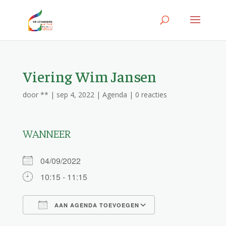
Viering Wim Jansen
door
**
|
sep 4, 2022
|
Agenda
|
0 reacties
WANNEER
04/09/2022
10:15 - 11:15
AAN AGENDA TOEVOEGEN
Download ICS
Google Calendar