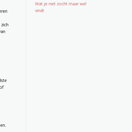
Wat je niet zocht maar wel
vindt
eren
 zich
van
dste
of
den.