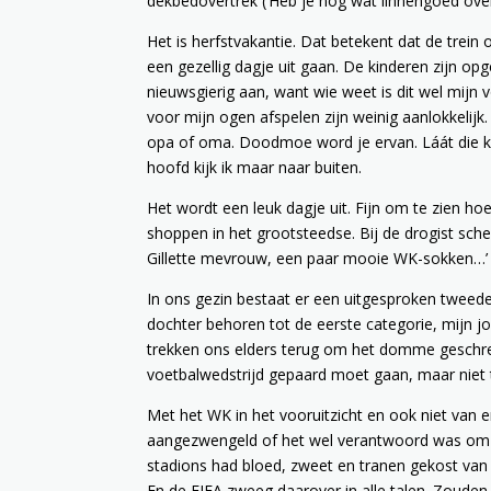
dekbedovertrek (‘Heb je nog wat linnengoed ove
Het is herfstvakantie. Dat betekent dat de trei
een gezellig dagje uit gaan. De kinderen zijn op
nieuwsgierig aan, want wie weet is dit wel mijn 
voor mijn ogen afspelen zijn weinig aanlokkelijk.
opa of oma. Doodmoe word je ervan. Láát die k
hoofd kijk ik maar naar buiten.
Het wordt een leuk dagje uit. Fijn om te zien h
shoppen in het grootsteedse. Bij de drogist sche
Gillette mevrouw, een paar mooie WK-sokken…’ g
In ons gezin bestaat er een uitgesproken tweede
dochter behoren tot de eerste categorie, mijn jon
trekken ons elders terug om het domme geschreeu
voetbalwedstrijd gepaard moet gaan, maar niet
Met het WK in het vooruitzicht en ook niet van 
aangezwengeld of het wel verantwoord was om t.
stadions had bloed, zweet en tranen gekost van
En de FIFA zweeg daarover in alle talen. Zoude