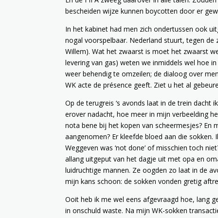
bescheiden wijze kunnen boycotten door er gewo
In het kabinet had men zich ondertussen ook uit
nogal voorspelbaar. Nederland stuurt, tegen de 
Willem). Wat het zwaarst is moet het zwaarst w
levering van gas) weten we inmiddels wel hoe in
weer behendig te omzeilen; de dialoog over me
WK acte de présence geeft. Ziet u het al gebeur
Op de terugreis ‘s avonds laat in de trein dacht
erover nadacht, hoe meer in mijn verbeelding he
nota bene bij het kopen van scheermesjes? En 
aangenomen? Er kleefde bloed aan die sokken. Ik
Weggeven was ‘not done’ of misschien toch niet
allang uitgeput van het dagje uit met opa en om
luidruchtige mannen. Ze oogden zo laat in de av
mijn kans schoon: de sokken vonden gretig aftre
Ooit heb ik me wel eens afgevraagd hoe, lang ge
in onschuld waste. Na mijn WK-sokken transactie 