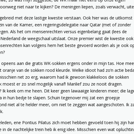
onweg niet naar te kijken? De meningen liepen, zoals verwacht, uite
gebreid met deze lastige kwestie verstaan. Ook hier was de uitkomst
zin van de Kamer, een regeringsdelegatie naar Qatar (met of zonder
egen. Als het om mensenrechten versus eigenbelang gaat (lees de
 Nederland de weegschaal uitslaat. Onze premier wist de kwestie ook
nsenrechten kan volgens hem het beste gevoerd worden als je ook o
en?
 ik opeens aan die gratis WK-sokken ergens onder in mijn tas. Hoe mee
t oranje van de sokken rood kleurde. Welke idioot had zo’n actie bed
misschien net zo erg, waarom had ik gewoon klakkeloos die sokken
 moest er zo snel mogelijk vanaf! Manlief zou ze nooit dragen.
? Ik keek om me heen. Dit keer geen lawaaiige kinderen meer; die lag
a in hun bedje te slapen. Schuin tegenover mij zat een groepje
ond niet al te helder meer, om niet te zeggen wat aangeschoten. Ik z
k.
leden, ene Pontius Pilatus zich moet hebben gevoeld toen hij zijn h
in de nachtelijke trein heb ik enig idee. Misschien even wat opluchtin