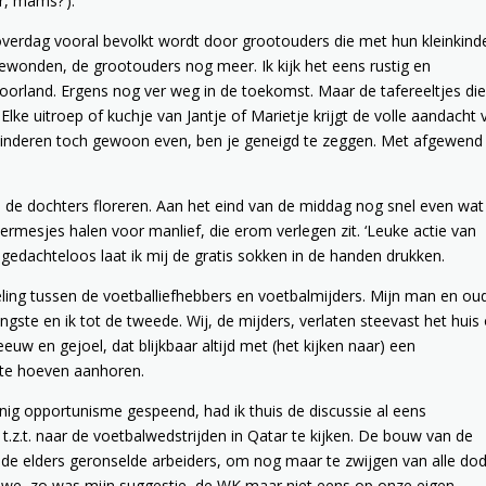
r, mams?’).
n overdag vooral bevolkt wordt door grootouders die met hun kleinkind
gewonden, de grootouders nog meer. Ik kijk het eens rustig en
voorland. Ergens nog ver weg in de toekomst. Maar de tafereeltjes die
 Elke uitroep of kuchje van Jantje of Marietje krijgt de volle aandacht 
inderen toch gewoon even, ben je geneigd te zeggen. Met afgewend
oe de dochters floreren. Aan het eind van de middag nog snel even wat
ermesjes halen voor manlief, die erom verlegen zit. ‘Leuke actie van
edachteloos laat ik mij de gratis sokken in de handen drukken.
ling tussen de voetballiefhebbers en voetbalmijders. Mijn man en ou
gste en ik tot de tweede. Wij, de mijders, verlaten steevast het huis 
w en gejoel, dat blijkbaar altijd met (het kijken naar) een
 te hoeven aanhoren.
enig opportunisme gespeend, had ik thuis de discussie al eens
z.t. naar de voetbalwedstrijden in Qatar te kijken. De bouw van de
 de elders geronselde arbeiders, om nog maar te zwijgen van alle do
n we, zo was mijn suggestie, de WK maar niet eens op onze eigen