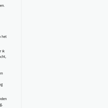
en.
p het
r ik
acht,
en
ag
anden
g,