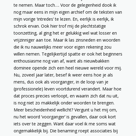
te nemen. Maar toch…. Voor de gelegenheid dook ik
nog maar eens in mijn eigen archief om de teksten van
mijn vorige ‘intredes’ te lezen. En, eerlijk is eerlijk, ik
schrok ervan. Ook hier trof mij de plechtstatige
toonzetting, al ging het er gelukkig wel wat losser en
vrijzinniger aan toe. Maar ik las zinsneden en woorden
die ik nu nauwelijks meer voor eigen rekening zou
willen nemen. Tegelijkertijd spatte er ook het beginners
enthousiasme nog van af, want als nieuwbakken
dominee opende zich een heel nieuwe wereld voor mij.
Nu, zoveel jaar later, besef ik weer eens hoe je als
mens, dus ook als voorganger, in de loop van je
(professionele) leven voortdurend verandert. Maar hoe
dat proces precies verloopt, en waarin zich dat nu uit,
is nog niet zo makkelijk onder woorden te brengen.
Meer bescheidenheid wellicht? Vergunt u het mij om,
nu het woord ’voorganger’ is gevallen, daar ook kort
iets over te zeggen. Want daar voel ik me soms wat
ongemakkelijk bij. Die benaming roept associaties bij