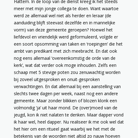
Hattem. In de loop van de dienst kreeg ik het steeds
meer met mijn jonge collega te doen. Want waartoe
werd ze allemaal wel niet als herder en leraar (de
aanduiding blijft steevast dezelfde en in mannelijke
vorm) van deze gemeente geroepen? Hoewel het
liefdevol en vriendelijk werd geformuleerd, volgde er
een soort opsomming van taken en ‘roepingen’ die het
ambt van predikant met zich meebracht. En dat ook
nog eens allemaal ‘overeenkomstig de orde van de
kerk’, wat dat verder ook moge inhouden. Zelfs een
schaap met 5 stevige poten zou zenuwachtig worden
bij zoveel uitgesproken en onuit-gesproken
verwachtingen. En dat allemaal bij een aanstelling van
slechts twee dagen per week, naast nog een andere
gemeente. Maar zonder blikken of blozen klonk een
volmondig ‘ja’ uit haar mond. De (over)moed van de
jeugd, kon ik niet nalaten te denken. Maar dapper vond
ik haar wel, heel dapper. Nu realiseer ik me ook wel dat
het hier om een ritueel gaat waarbij we het met de
betekenis van de woorden niet altijd zo nauw hoeven