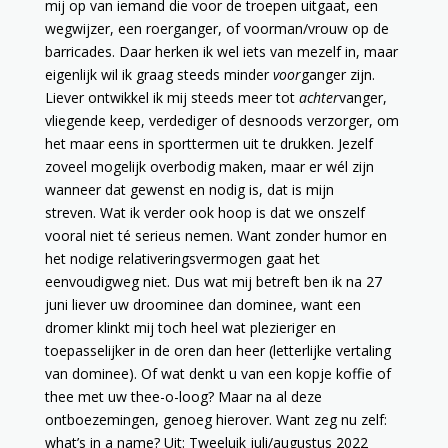
mij op van iemand die voor de troepen uitgaat, een
wegwijzer, een roerganger, of voorman/vrouw op de
barricades. Daar herken ik wel iets van mezelf in, maar
eigenlijk wil ik graag steeds minder
voor
ganger zijn.
Liever ontwikkel ik mij steeds meer tot
achter
vanger,
vliegende keep, verdediger of desnoods verzorger, om
het maar eens in sporttermen uit te drukken. Jezelf
zoveel mogelijk overbodig maken, maar er wél zijn
wanneer dat gewenst en nodig is, dat is mijn
streven. Wat ik verder ook hoop is dat we onszelf
vooral niet té serieus nemen. Want zonder humor en
het nodige relativeringsvermogen gaat het
eenvoudigweg niet. Dus wat mij betreft ben ik na 27
juni liever uw droominee dan dominee, want een
dromer klinkt mij toch heel wat plezieriger en
toepasselijker in de oren dan heer (letterlijke vertaling
van dominee). Of wat denkt u van een kopje koffie of
thee met uw thee-o-loog? Maar na al deze
ontboezemingen, genoeg hierover. Want zeg nu zelf:
what’s in a name? Uit: Tweeluik juli/augustus 2022