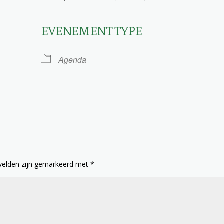
EVENEMENT TYPE
le Calendar
iCalendar
Agenda
 velden zijn gemarkeerd met
*