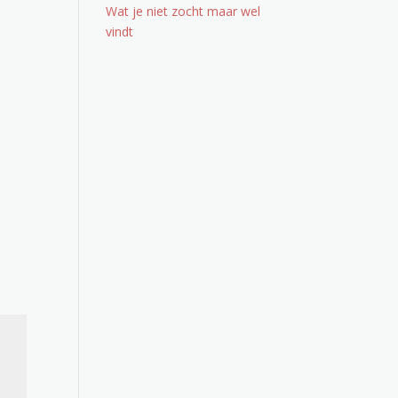
Wat je niet zocht maar wel
vindt
Office 365
Outlook Live