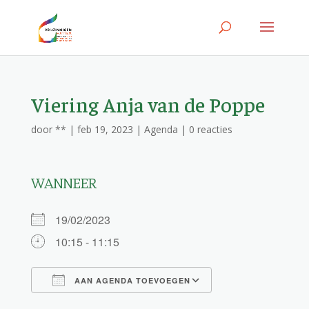
Viering Anja van de Poppe
door
**
|
feb 19, 2023
|
Agenda
|
0 reacties
WANNEER
19/02/2023
10:15 - 11:15
AAN AGENDA TOEVOEGEN
Download ICS
Google Calendar