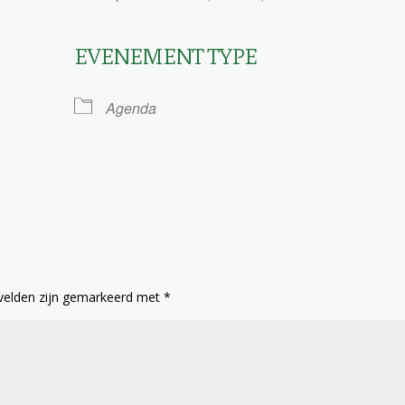
EVENEMENT TYPE
le Calendar
iCalendar
Agenda
 velden zijn gemarkeerd met
*