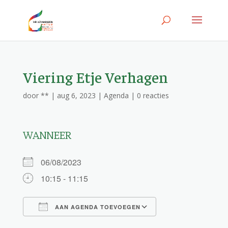
Viering Etje Verhagen
door
**
|
aug 6, 2023
|
Agenda
|
0 reacties
WANNEER
06/08/2023
10:15 - 11:15
AAN AGENDA TOEVOEGEN
Download ICS
Google Calendar