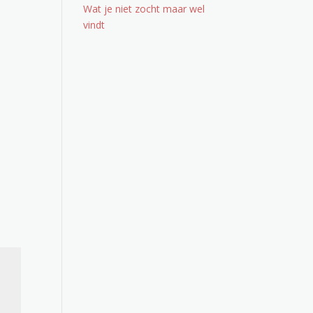
Wat je niet zocht maar wel
vindt
Office 365
Outlook Live