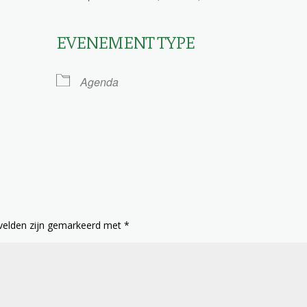
EVENEMENT TYPE
le Calendar
iCalendar
Agenda
 velden zijn gemarkeerd met
*