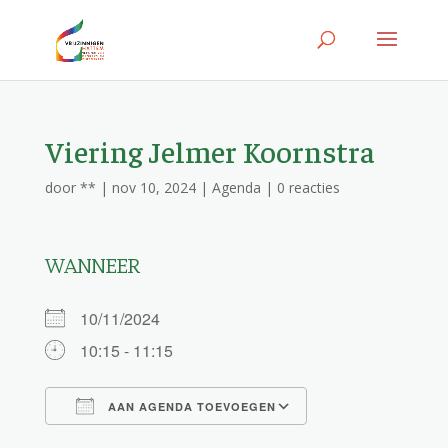
Viering Jelmer Koornstra
door
**
|
nov 10, 2024
|
Agenda
|
0 reacties
WANNEER
10/11/2024
10:15 - 11:15
AAN AGENDA TOEVOEGEN
Download ICS
Google Calendar