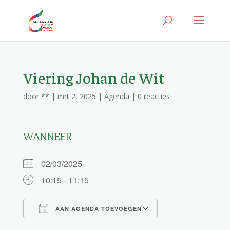
Viering Johan de Wit
door
**
|
mrt 2, 2025
|
Agenda
|
0 reacties
WANNEER
02/03/2025
10:15 - 11:15
AAN AGENDA TOEVOEGEN
Download ICS
Google Calendar