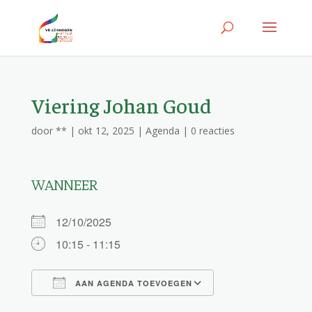
Viering Johan Goud
door
**
|
okt 12, 2025
|
Agenda
|
0 reacties
WANNEER
12/10/2025
10:15 - 11:15
AAN AGENDA TOEVOEGEN
Download ICS
Google Calendar