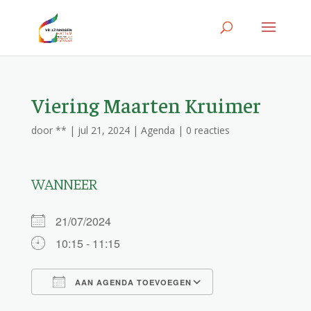
Viering Maarten Kruimer
door
**
|
jul 21, 2024
|
Agenda
|
0 reacties
WANNEER
21/07/2024
10:15 - 11:15
AAN AGENDA TOEVOEGEN
Download ICS
Google Calendar