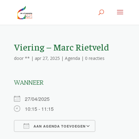
Viering – Marc Rietveld
door
**
|
apr 27, 2025
|
Agenda
|
0 reacties
WANNEER
27/04/2025
10:15 - 11:15
AAN AGENDA TOEVOEGEN
Download ICS
Google Calendar