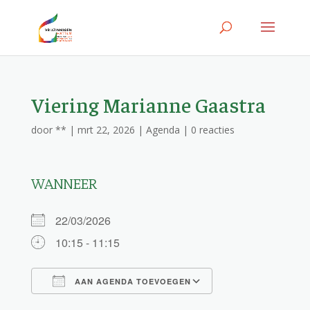
Viering Marianne Gaastra
door
**
|
mrt 22, 2026
|
Agenda
|
0 reacties
WANNEER
22/03/2026
10:15 - 11:15
AAN AGENDA TOEVOEGEN
Download ICS
Google Calendar