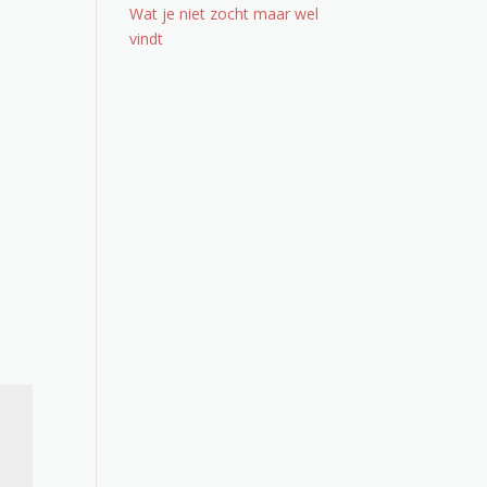
Wat je niet zocht maar wel
vindt
Office 365
Outlook Live