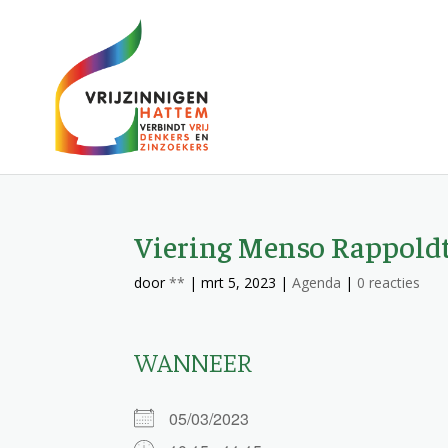
Viering Menso Rappold
door
**
|
mrt 5, 2023
|
Agenda
|
0 reacties
WANNEER
05/03/2023