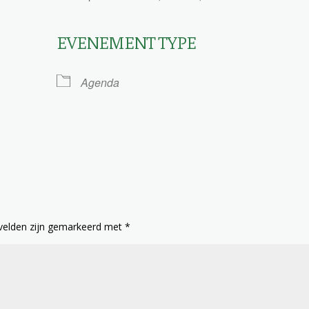
EVENEMENT TYPE
le Calendar
iCalendar
Agenda
 velden zijn gemarkeerd met
*