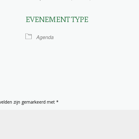
EVENEMENT TYPE
le Calendar
iCalendar
Agenda
 velden zijn gemarkeerd met
*