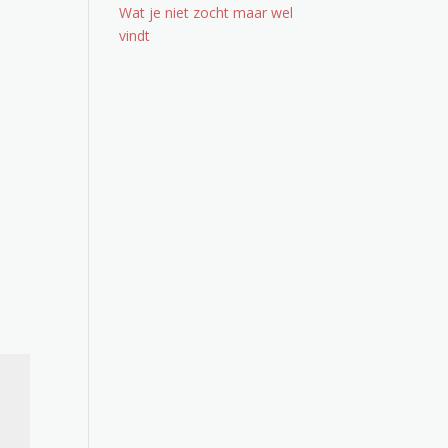
Wat je niet zocht maar wel
vindt
Office 365
Outlook Live