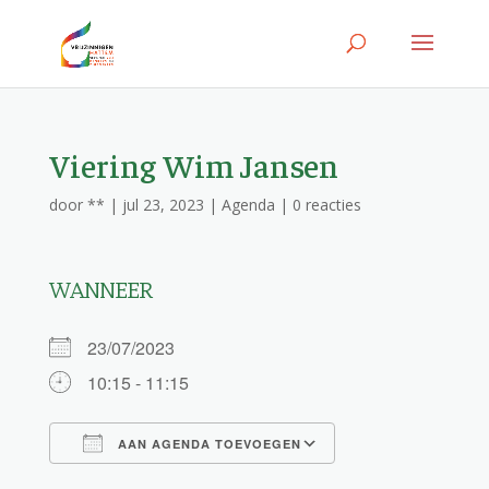
Viering Wim Jansen
door
**
|
jul 23, 2023
|
Agenda
|
0 reacties
WANNEER
23/07/2023
10:15 - 11:15
AAN AGENDA TOEVOEGEN
Download ICS
Google Calendar