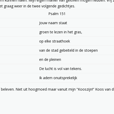
m kunnen halen. Mijn eigen manier van geloven mogen hebben. Vrij z
het graag weer in de twee volgende gedichtjes.
Psalm 151
Jouw naam staat
groen te lezen in het gras,
op elke straathoek
van de stad gebeiteld in de stoepen
en de pleinen
De lucht is vol van tekens.
Ik adem onuitsprekelijk
 beleven. Niet uit hoogmoed maar vanuit mijn “Kooszijn!” Koos van d