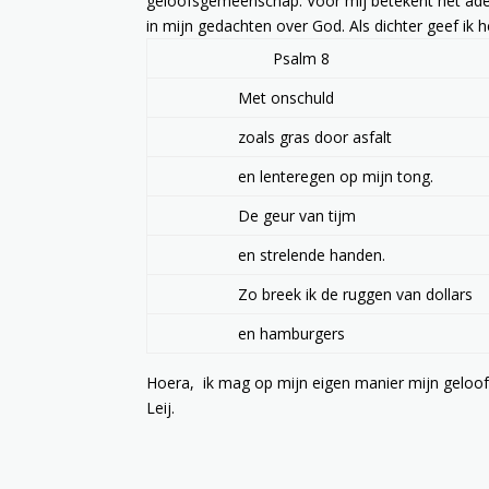
geloofsgemeenschap. Voor mij betekent het ade
in mijn gedachten over God. Als dichter geef ik 
Psalm 8
Met onschuld
zoals gras door asfalt
en lenteregen op mijn tong.
De geur van tijm
en strelende handen.
Zo breek ik de ruggen van dollars
en hamburgers
Hoera,
ik mag op mijn eigen manier mijn geloof
Leij.