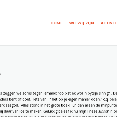
HOME
WIE WIJ ZIJN
ACTIVIT
s
ies zeggen we soms tegen iemand: “do bist ek wol in bytsje sinnig” . D
nders bent of doet.
Iets van
” het op je eigen manier doen,”
c.q. bel
erklaasgod.
Alles stond in het grote boek!
En dan alleen de minpunte
 daar van los te maken. Gelukkig beleef ik nu mijn Friese
sinnig
in o