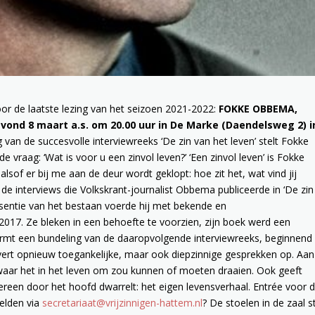
oor de laatste lezing van het seizoen 2021-2022:
FOKKE OBBEMA,
vond 8 maart a.s. om 20.00 uur in De Marke
(Daendelsweg 2) i
g van de succesvolle interviewreeks ‘De zin van het leven’ stelt Fokke
vraag: ‘Wat is voor u een zinvol leven?’ ‘Een zinvol leven’ is Fokke
of er bij me aan de deur wordt geklopt: hoe zit het, wat vind jij
 de interviews die Volkskrant-journalist Obbema publiceerde in ‘De zin
ssentie van het bestaan voerde hij met bekende en
 2017. Ze bleken in een behoefte te voorzien, zijn boek werd een
, vormt een bundeling van de daaropvolgende interviewreeks, beginnen
levert opnieuw toegankelijke, maar ook diepzinnige gesprekken op. Aa
waar het in het leven om zou kunnen of moeten draaien. Ook geeft
ereen door het hoofd dwarrelt: het eigen levensverhaal. Entrée voor 
melden via
secretariaat@vrijzinnigen-hattem.nl
? De stoelen in de zaal 