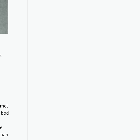
n
d met
n bod
de
staan