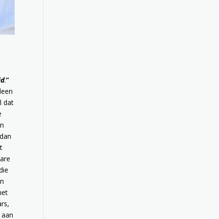
-
id
.
”
lleen
l dat
e
en
 dan
t
Care
die
en
met
ars,
e aan