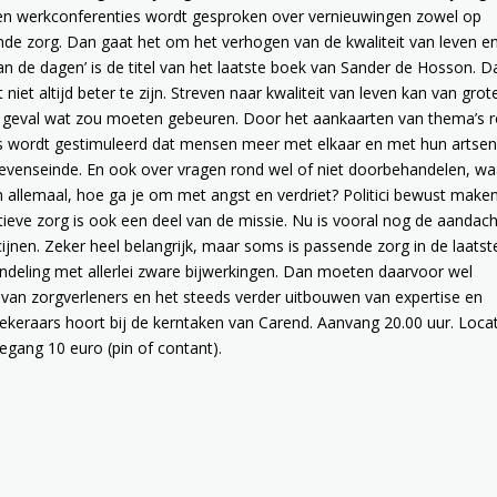
 en werkconferenties wordt gesproken over vernieuwingen zowel op
nde zorg. Dan gaat het om het verhogen van de kwaliteit van leven e
an de dagen’ is de titel van het laatste boek van Sander de Hosson. D
 niet altijd beter te zijn. Streven naar kwaliteit van leven kan van grot
elk geval wat zou moeten gebeuren. Door het aankaarten van thema’s 
pers wordt gestimuleerd dat mensen meer met elkaar en met hun artse
evenseinde. En ook over vragen rond wel of niet doorbehandelen, wa
an allemaal, hoe ga je om met angst en verdriet? Politici bewust make
tieve zorg is ook een deel van de missie. Nu is vooral nog de aandach
jnen. Zeker heel belangrijk, maar soms is passende zorg in de laatst
deling met allerlei zware bijwerkingen. Dan moeten daarvoor wel
 van zorgverleners en het steeds verder uitbouwen van expertise en
eraars hoort bij de kerntaken van Carend. Aanvang 20.00 uur. Locat
ang 10 euro (pin of contant).