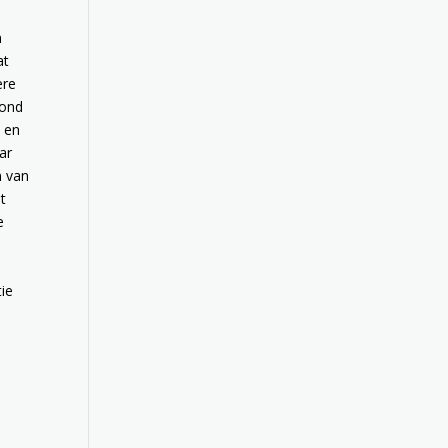
n
at
ere
rond
n en
ar
n van
t
e
ie