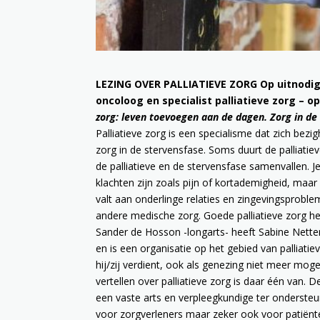
LEZING OVER PALLIATIEVE ZORG
Op uitnodig
oncoloog en specialist palliatieve zorg – 
zorg: leven toevoegen aan de dagen. Zorg in d
Palliatieve zorg is een specialisme dat zich bezi
zorg in de stervensfase. Soms duurt de palliatie
de palliatieve en de stervensfase samenvallen. Je 
klachten zijn zoals pijn of kortademigheid, maa
valt aan onderlinge relaties en zingevingsprobl
andere medische zorg. Goede palliatieve zorg h
Sander de Hosson -longarts- heeft Sabine Netter
en is een organisatie op het gebied van palliatie
hij/zij verdient, ook als genezing niet meer moge
vertellen over palliatieve zorg is daar één van
een vaste arts en verpleegkundige ter ondersteun
voor zorgverleners maar zeker ook voor patiënten