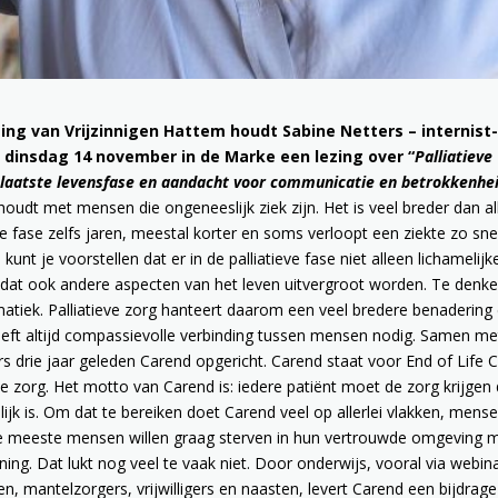
ing van Vrijzinnigen Hattem houdt Sabine Netters – internist
op dinsdag 14 november in de Marke een lezing over “
Palliatieve
e laatste levensfase en aandacht voor communicatie en betrokkenhe
ghoudt met mensen die ongeneeslijk ziek zijn. Het is veel breder dan a
ve fase zelfs jaren, meestal korter en soms verloopt een ziekte zo sne
kunt je voorstellen dat er in de palliatieve fase niet alleen lichamelijk
r dat ook andere aspecten van het leven uitvergroot worden. Te denk
ematiek. Palliatieve zorg hanteert daarom een veel bredere benadering
eeft altijd compassievolle verbinding tussen mensen nodig. Samen me
s drie jaar geleden Carend opgericht. Carend staat voor End of Life 
ve zorg. Het motto van Carend is: iedere patiënt moet de zorg krijgen 
lijk is. Om dat te bereiken doet Carend veel op allerlei vlakken, mens
. De meeste mensen willen graag sterven in hun vertrouwde omgeving 
ing. Dat lukt nog veel te vaak niet. Door onderwijs, vooral via webin
, mantelzorgers, vrijwilligers en naasten, levert Carend een bijdrag