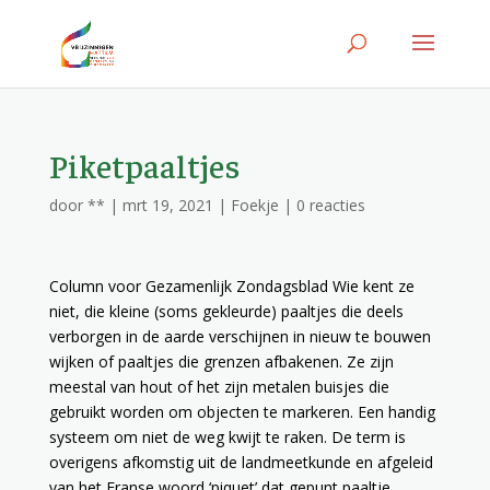
Piketpaaltjes
door
**
|
mrt 19, 2021
|
Foekje
|
0 reacties
Column voor Gezamenlijk Zondagsblad Wie kent ze
niet, die kleine (soms gekleurde) paaltjes die deels
verborgen in de aarde verschijnen in nieuw te bouwen
wijken of paaltjes die grenzen afbakenen. Ze zijn
meestal van hout of het zijn metalen buisjes die
gebruikt worden om objecten te markeren. Een handig
systeem om niet de weg kwijt te raken. De term is
overigens afkomstig uit de landmeetkunde en afgeleid
van het Franse woord ‘piquet’ dat gepunt paaltje