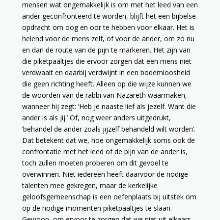
mensen wat ongemakkelijk is om met het leed van een
ander geconfronteerd te worden, blijft het een bijbelse
opdracht om oog en oor te hebben voor elkaar. Het is
helend voor de mens zelf, of voor de ander, om zo nu
en dan de route van de pijn te markeren. Het zijn van
die piketpaaltjes die ervoor zorgen dat een mens niet
verdwaalt en daarbij verdwijnt in een bodemloosheid
die geen richting heeft.
Alleen op die wijze kunnen we
de woorden van de rabbi van Nazareth waarmaken,
wanneer hij zegt: ‘Heb je naaste lief als jezelf. Want die
ander is als jij.’ Of, nog weer anders uitgedrukt,
‘behandel de ander zoals jijzelf behandeld wilt worden’.
Dat betekent dat we, hoe ongemakkelijk soms ook de
confrontatie met het leed of de pijn van de ander is,
toch zullen moeten proberen om dit gevoel te
overwinnen. Niet iedereen heeft daarvoor de nodige
talenten mee gekregen, maar de kerkelijke
geloofsgemeenschap is een oefenplaats bij uitstek om
op de nodige momenten piketpaaltjes te slaan.
Gewoon, om ervoor te zorgen dat we niet uit elkaars