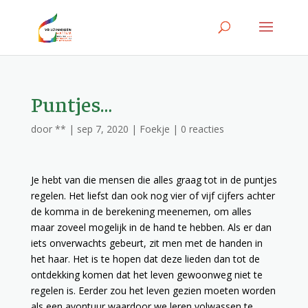
Puntjes…
door
**
|
sep 7, 2020
|
Foekje
|
0 reacties
Je hebt van die mensen die alles graag tot in de puntjes
regelen. Het liefst dan ook nog vier of vijf cijfers achter
de komma in de berekening meenemen, om alles
maar zoveel mogelijk in de hand te hebben. Als er dan
iets onverwachts gebeurt, zit men met de handen in
het haar. Het is te hopen dat deze lieden dan tot de
ontdekking komen dat het leven gewoonweg niet te
regelen is. Eerder zou het leven gezien moeten worden
als een avontuur waardoor we leren volwassen te