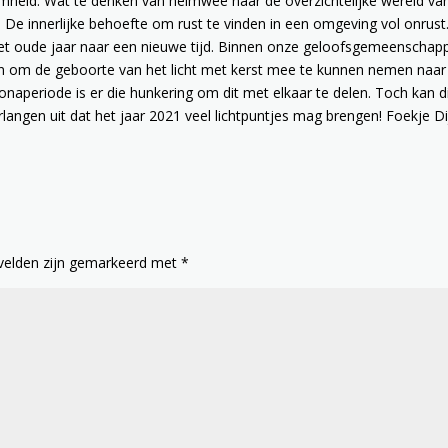
zaamheid. Wat te denken van heimwee naar de overzichtelijke wereld va
 De innerlijke behoefte om rust te vinden in een omgeving vol onrust
et oude jaar naar een nieuwe tijd. Binnen onze geloofsgemeenschap
ngen om de geboorte van het licht met kerst mee te kunnen nemen naar
naperiode is er die hunkering om dit met elkaar te delen. Toch kan d
langen uit dat het jaar 2021 veel lichtpuntjes mag brengen! Foekje Di
 velden zijn gemarkeerd met
*