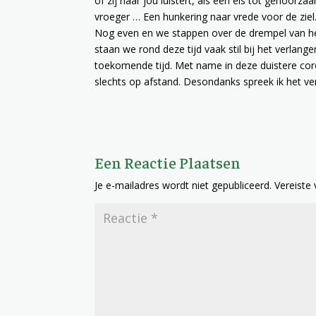
of zij naar jou luistert, als een eis tot gehoor
vroeger … Een hunkering naar vrede voor de ziel.
Nog even en we stappen over de drempel van h
staan we rond deze tijd vaak stil bij het verla
toekomende tijd. Met name in deze duistere coro
slechts op afstand. Desondanks spreek ik het ver
Een Reactie Plaatsen
Je e-mailadres wordt niet gepubliceerd.
Vereiste