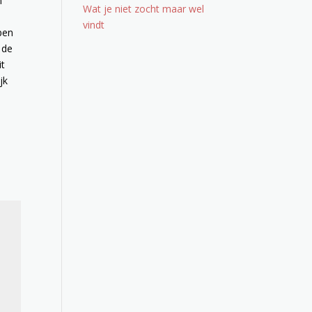
n
Wat je niet zocht maar wel
.
vindt
pen
 de
it
jk