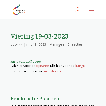
Viering 19-03-2023
door
**
|
mrt 19, 2023
|
Vieringen
|
0 reacties
Anja van de Poppe
Klik hier voor de
opname
Klik hier voor de
liturgie
Eerdere vieringen: zie
Activiteiten
Een Reactie Plaatsen
Je e-mailadres wordt niet gepubliceerd.
Vereiste velden