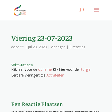
Viering 23-07-2023
door
**
|
jul 23, 2023
|
Vieringen
|
0 reacties
Wim Jansen
Klik hier voor de
opname
Klik hier voor de
liturgie
Eerdere vieringen: zie
Activiteiten
Een Reactie Plaatsen
Je e-mailadres wordt niet gepubliceerd.
Vereiste velden