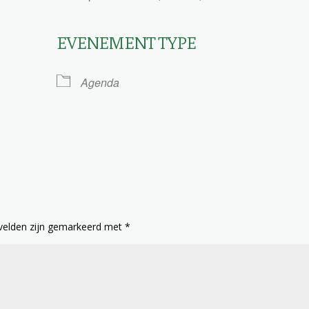
EVENEMENT TYPE
le Calendar
iCalendar
Agenda
 velden zijn gemarkeerd met
*