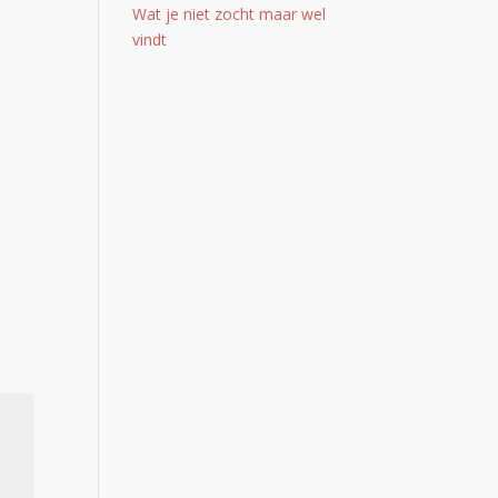
Wat je niet zocht maar wel
vindt
Office 365
Outlook Live