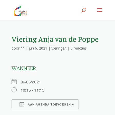
Viering Anja van de Poppe
door
**
|
jun 6, 2021
|
Vieringen
|
0 reacties
WANNEER
06/06/2021
10:15 - 11:15
AAN AGENDA TOEVOEGEN
Download ICS
Google Calendar