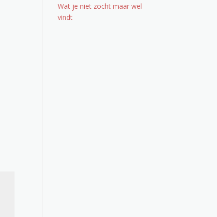
Wat je niet zocht maar wel
vindt
Office 365
Outlook Live