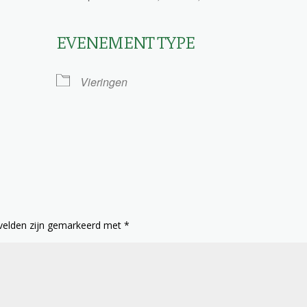
EVENEMENT TYPE
le Calendar
iCalendar
Vieringen
 velden zijn gemarkeerd met
*