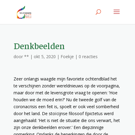
Denkbeelden
door
**
|
okt 5, 2020
|
Foekje
|
0 reacties
Zeer onlangs waagde mijn favoriete ochtendblad het
te verschijnen zonder wereldnieuws op de voorpagina,
maar door met de levensgrote vraag te openen: ‘Hoe
houden we de moed erin?’ Nu de tweede golf van de
coronacrisis een feit is, spoelt er ook veel somberheid
door het land. De stoïcijnse filosoof Epictetus werd
aangehaald: ‘Het is niet de situatie die ons verwart, het
zijn onze denkbeelden erover.’ Een diepzinnige
opmerking. Ondanks de beperkingen die door de