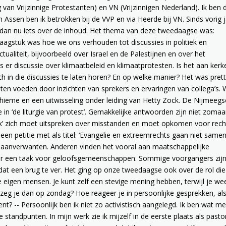
van Vrijzinnige Protestanten) en VN (Vrijzinnigen Nederland). Ik ben 
in Assen ben ik betrokken bij de VVP en via Heerde bij VN. Sinds vorig 
n dan nu iets over de inhoud. Het thema van deze tweedaagse was:
agstuk was hoe we ons verhouden tot discussies in politiek en
aliteit, bijvoorbeeld over Israel en de Palestijnen en over het
is er discussie over klimaatbeleid en klimaatprotesten. Is het aan kerk
in die discussies te laten horen? En op welke manier?
Het was prett
aten voeden door inzichten van sprekers en ervaringen van collega’s.
ieme en een uitwisseling onder leiding van Hetty Zock. De Nijmeegs
 ‘de liturgie van protest’.
Gemakkelijke antwoorden zijn niet zomaa
erk’ zich moet uitspreken over misstanden en moet opkomen voor rech
een petitie met als titel: ‘Evangelie en extreemrechts gaan niet samen
aanverwanten. Anderen vinden het vooral aan maatschappelijke
ozeer een taak voor geloofsgemeenschappen. Sommige voorgangers zij
 dat een brug te ver. Het ging op onze tweedaagse ook over de rol die
je eigen mensen. Je kunt zelf een stevige mening hebben, terwijl je we
t zeg je dan op zondag? Hoe reageer je in persoonlijke gesprekken, als
nt? -- Persoonlijk ben ik niet zo activistisch aangelegd. Ik ben wat m
tandpunten. In mijn werk zie ik mijzelf in de eerste plaats als pastor