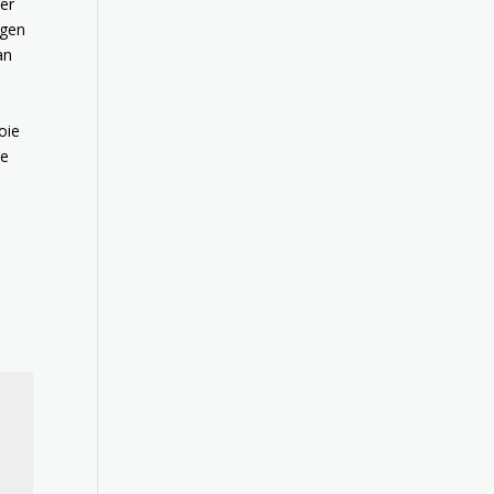
der
igen
an
oie
ie