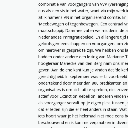
combinatie van voorgangers van VVP (Vereniging 
dus als een vis in het water, want via mijn werk 
zit ik namens VN in het organiserend comité. E
‘Meebewegen of tegenbewegen’. Een centraal vra
maatschappij. Daarmee zaten we middenin de actu
Nederlandse immigratiebeleid. En al langere tijd 
geloofsgemeenschappen en voorgangers om zich 
om hierover in gesprek te zijn. We hebben ons l
hadden onder andere een lezing van Marianne Th
hoogleraar Mariecke van den Berg nam ons mee in
geven. Aan de ene kant kun je vinden dat ‘de k
gerechtigheid. In september was er bijvoorbeeld 
ondertekend door meer dan 800 predikanten en 
organisaties is om zich uit te spreken, niet z
actief voor Extinction Rebellion, anderen vinden
als voorganger vervult op je eigen plek, tussen 
dat er leden zijn die er heel anders in staan. Wa
iets hoort waar je het helemaal niet mee eens be
beschouwend en ik kan me verplaatsen in diverse s