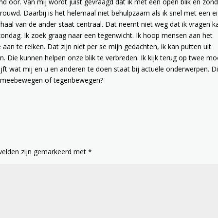
d oor. Van mij wordt juist gevraagd dat ik met een open blik en zon
trouwd. Daarbij is het helemaal niet behulpzaam als ik snel met een e
rhaal van de ander staat centraal. Dat neemt niet weg dat ik vragen k
p zondag. Ik zoek graag naar een tegenwicht. Ik hoop mensen aan het
an te reiken. Dat zijn niet per se mijn gedachten, ik kan putten uit
 Die kunnen helpen onze blik te verbreden. Ik kijk terug op twee mo
jft wat mij en u en anderen te doen staat bij actuele onderwerpen. D
an: meebewegen of tegenbewegen?
 velden zijn gemarkeerd met
*