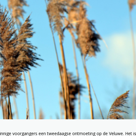
jzinnige voorgangers een tweedaagse ontmoeting op de Veluwe. Het i