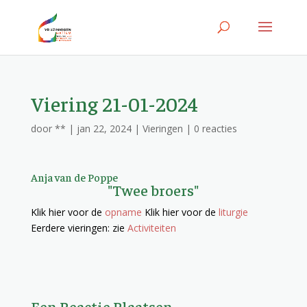
Viering 21-01-2024
door
**
|
jan 22, 2024
|
Vieringen
|
0 reacties
Anja van de Poppe
"Twee broers"
Klik hier voor de
opname
Klik hier voor de
liturgie
Eerdere vieringen: zie
Activiteiten
Een Reactie Plaatsen